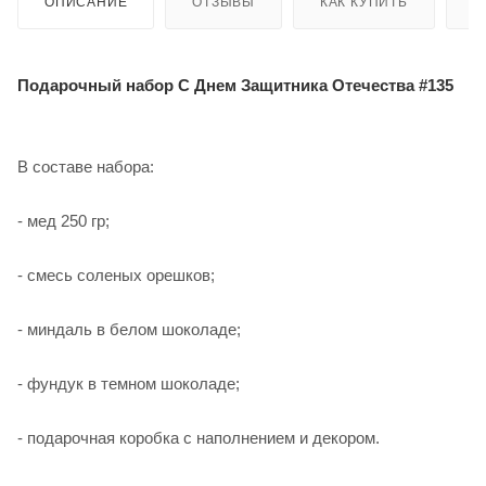
ОПИСАНИЕ
ОТЗЫВЫ
КАК КУПИТЬ
О
Подарочный набор C Днем Защитника Отечества #135
В составе набора:
- мед 250 гр;
- смесь соленых орешков;
- миндаль в белом шоколаде;
- фундук в темном шоколаде;
- подарочная коробка с наполнением и декором.