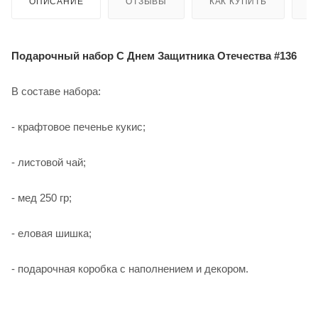
ОПИСАНИЕ
ОТЗЫВЫ
КАК КУПИТЬ
О
Подарочный набор C Днем Защитника Отечества #136
В составе набора:
- крафтовое печенье кукис;
- листовой чай;
- мед 250 гр;
- еловая шишка;
- подарочная коробка с наполнением и декором.