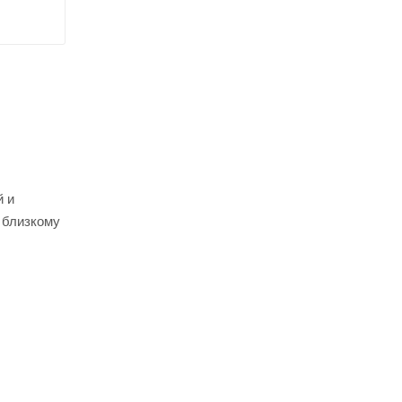
й и
 близкому