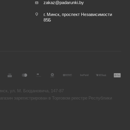
zakaz@padarunki.by
г. Минск, проспект Независимости
85Б
ск, ул. М. Богдановича, 147-87
газин зарегистрирован в Торговом реестре Республики