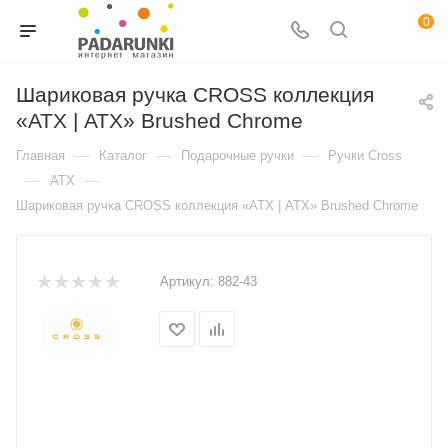
0
Шариковая ручка CROSS коллекция
«АТХ | ATX» Brushed Chrome
—
—
—
Главная
Каталог
Подарочные ручки
Ручки Cross
—
—
ATX
Шариковая ручка CROSS коллекция «АТХ | ATX» Brushed Chrome
Артикул:
882-43