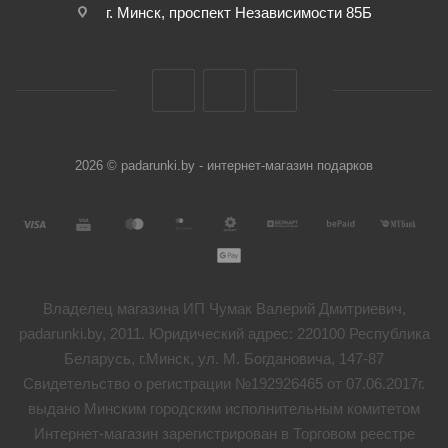
г. Минск, проспект Независимости 85Б
2026 © padarunki.by - интернет-магазин подарков
Владелец магазина ИП Чумак Валерий Дмитриевич,
padarunki.by, 2011. Юридический адрес: 220100 Республика
Беларусь, г.Минск, ул. М. Богдановича, 147-87
Свидетельство о регистрации №192926465 от 07.06.2017г.
выдано Минским городским исполнительным комитетом
Интернет-магазин зарегистрирован в Торговом реестре