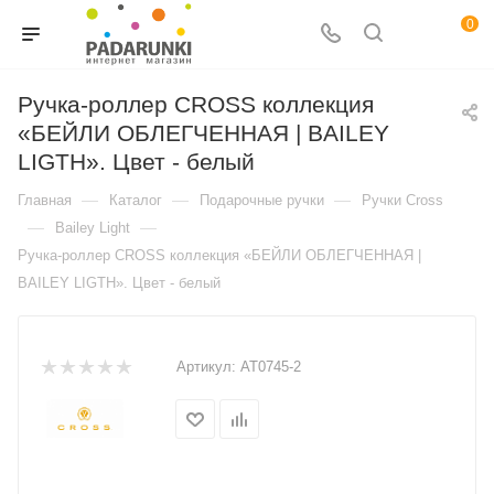
0
Ручка-роллер CROSS коллекция
«БЕЙЛИ ОБЛЕГЧЕННАЯ | BAILEY
LIGTH». Цвет - белый
—
—
—
Главная
Каталог
Подарочные ручки
Ручки Cross
—
—
Bailey Light
Ручка-роллер CROSS коллекция «БЕЙЛИ ОБЛЕГЧЕННАЯ |
BAILEY LIGTH». Цвет - белый
Артикул:
AT0745-2