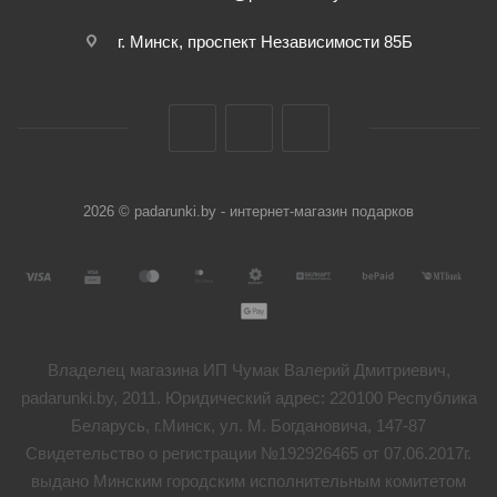
г. Минск, проспект Независимости 85Б
2026 © padarunki.by - интернет-магазин подарков
Владелец магазина ИП Чумак Валерий Дмитриевич,
padarunki.by, 2011. Юридический адрес: 220100 Республика
Беларусь, г.Минск, ул. М. Богдановича, 147-87
Свидетельство о регистрации №192926465 от 07.06.2017г.
выдано Минским городским исполнительным комитетом