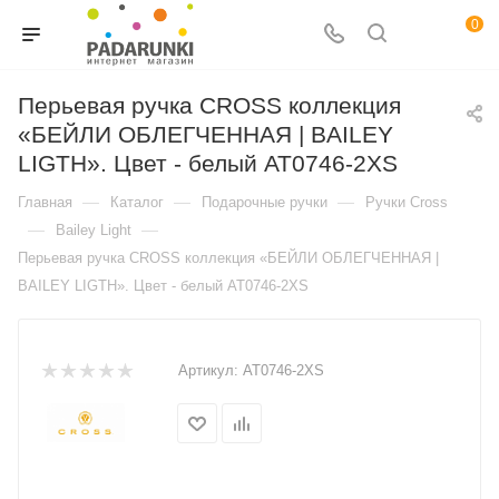
0
Перьевая ручка CROSS коллекция
«БЕЙЛИ ОБЛЕГЧЕННАЯ | BAILEY
LIGTH». Цвет - белый AT0746-2XS
—
—
—
Главная
Каталог
Подарочные ручки
Ручки Cross
—
—
Bailey Light
Перьевая ручка CROSS коллекция «БЕЙЛИ ОБЛЕГЧЕННАЯ |
BAILEY LIGTH». Цвет - белый AT0746-2XS
Артикул:
AT0746-2XS