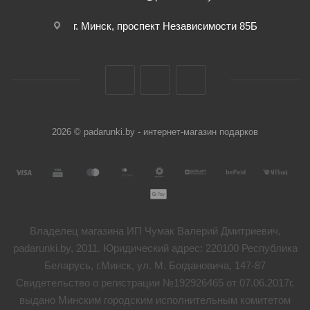
г. Минск, проспект Независимости 85Б
2026 © padarunki.by - интернет-магазин подарков
Владелец магазина ИП Чумак Валерий Дмитриевич,
padarunki.by, 2011. Юридический адрес: 220100 Республика
Беларусь, г.Минск, ул. М. Богдановича, 147-87
Свидетельство о регистрации №192926465 от 07.06.2017г.
выдано Минским городским исполнительным комитетом