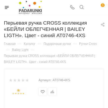
0
Перьевая ручка CROSS коллекция
«БЕЙЛИ ОБЛЕГЧЕННАЯ | BAILEY
LIGTH». Цвет - синий AT0746-4XS
—
—
—
Главная
Каталог
Подарочные ручки
Ручки Cross
—
—
Bailey Light
Перьевая ручка CROSS коллекция «БЕЙЛИ ОБЛЕГЧЕННАЯ |
BAILEY LIGTH». Цвет - синий AT0746-4XS
Артикул:
AT0746-4XS