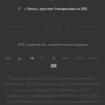
г. Минск, проспект Независимости 85Б
2026 © padarunki.by - интернет-магазин подарков
Владелец магазина ИП Чумак Валерий Дмитриевич,
padarunki.by, 2011. Юридический адрес: 220100 Республика
Беларусь, г.Минск, ул. М. Богдановича, 147-87
Свидетельство о регистрации №192926465 от 07.06.2017г.
выдано Минским городским исполнительным комитетом