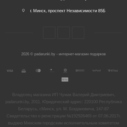
г. Минск, проспект Независимости 85Б
2026 © padarunki.by - интернет-магазин подарков
Владелец магазина ИП Чумак Валерий Дмитриевич,
padarunki.by, 2011. Юридический адрес: 220100 Республика
Беларусь, г.Минск, ул. М. Богдановича, 147-87
Свидетельство о регистрации №192926465 от 07.06.2017г.
выдано Минским городским исполнительным комитетом