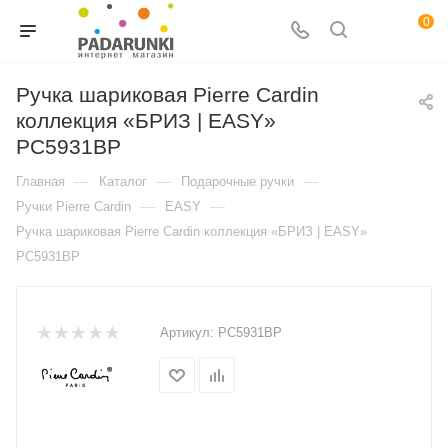
0
Ручка шариковая Pierre Cardin
коллекция «БРИЗ | EASY»
PC5931BP
—
—
—
Главная
Каталог
Подарочные ручки
—
—
Ручки Pierre Cardin
EASY
Ручка шариковая Pierre Cardin коллекция «БРИЗ | EASY»
PC5931BP
Артикул:
PC5931BP