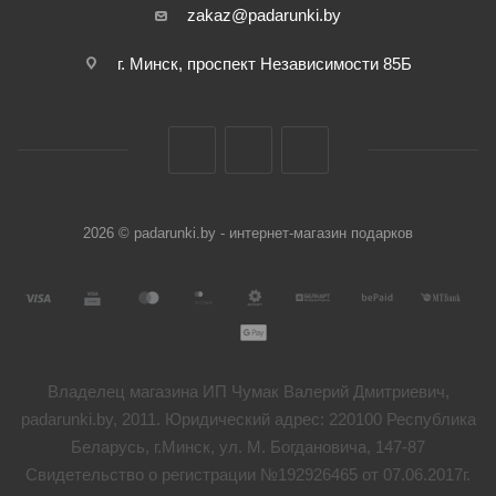
zakaz@padarunki.by
г. Минск, проспект Независимости 85Б
2026 © padarunki.by - интернет-магазин подарков
Владелец магазина ИП Чумак Валерий Дмитриевич,
padarunki.by, 2011. Юридический адрес: 220100 Республика
Беларусь, г.Минск, ул. М. Богдановича, 147-87
Свидетельство о регистрации №192926465 от 07.06.2017г.