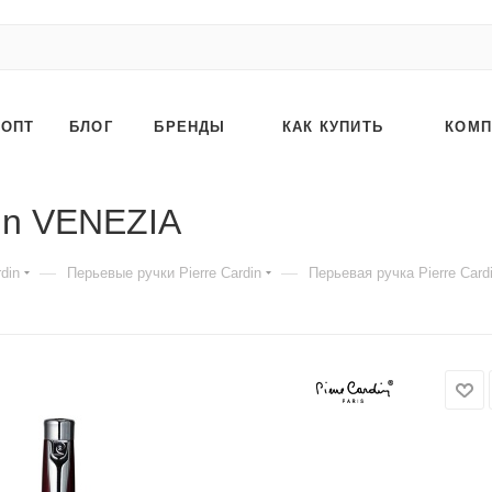
ОПТ
БЛОГ
БРЕНДЫ
КАК КУПИТЬ
КОМП
din VENEZIA
—
—
din
Перьевые ручки Pierre Cardin
Перьевая ручка Pierre Car