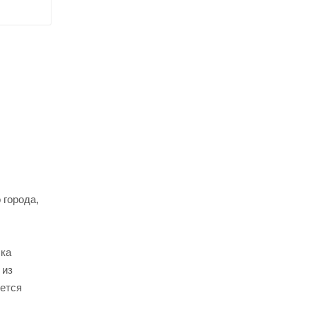
 города,
лка
 из
яется