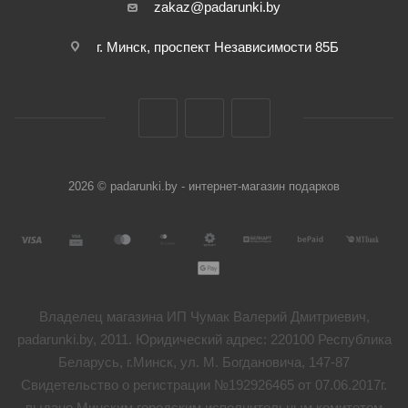
zakaz@padarunki.by
г. Минск, проспект Независимости 85Б
2026 © padarunki.by - интернет-магазин подарков
Владелец магазина ИП Чумак Валерий Дмитриевич,
padarunki.by, 2011. Юридический адрес: 220100 Республика
Беларусь, г.Минск, ул. М. Богдановича, 147-87
Свидетельство о регистрации №192926465 от 07.06.2017г.
выдано Минским городским исполнительным комитетом