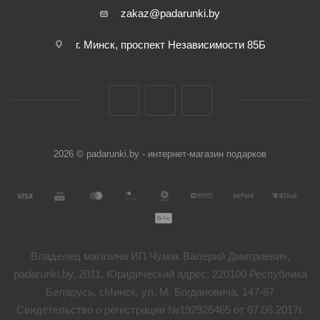
zakaz@padarunki.by
г. Минск, проспект Независимости 85Б
2026 © padarunki.by - интернет-магазин подарков
Владелец магазина ИП Чумак Валерий Дмитриевич,
padarunki.by, 2011. Юридический адрес: 220100 Республика
Беларусь, г.Минск, ул. М. Богдановича, 147-87
Свидетельство о регистрации №192926465 от 07.06.2017г.