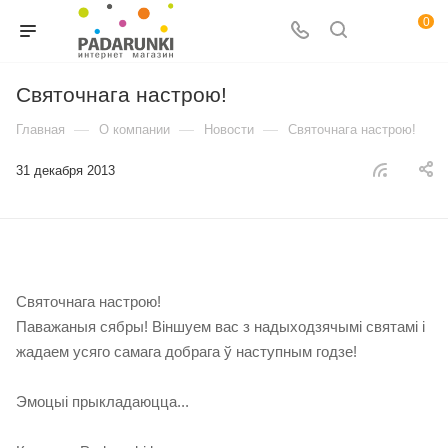
0
Святочнага настрою!
—
—
—
Главная
О компании
Новости
Святочнага настрою!
31 декабря 2013
Святочнага настрою!
Паважаныя сябры! Віншуем вас з надыходзячымі святамі і
жадаем усяго самага добрага ў наступным годзе!
Эмоцыі прыкладаюцца...