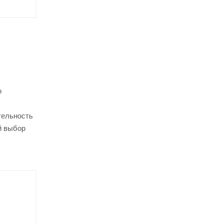
о
тельность
й выбор