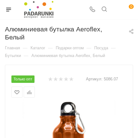
0
Алюминиевая бутылка Aeroflex,
Белый
—
—
—
—
Главная
Каталог
Подарки оптом
Посуда
—
Бутылки
Алюминиевая бутылка Aeroflex, Белый
Артикул:
5086.07
Только опт