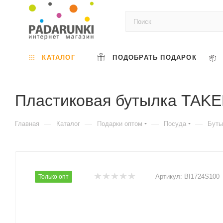
КАТАЛОГ
ПОДОБРАТЬ ПОДАРОК
Пластиковая бутылка TAKE
—
—
—
—
Главная
Каталог
Подарки оптом
Посуда
Буты
Артикул:
BI1724S100
Только опт