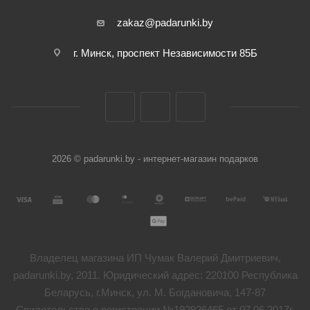
zakaz@padarunki.by
г. Минск, проспект Независимости 85Б
2026 © padarunki.by - интернет-магазин подарков
Владелец магазина ИП Чумак Валерий Дмитриевич,
padarunki.by, 2011. Юридический адрес: 220100 Республика
Беларусь, г.Минск, ул. М. Богдановича, 147-87
Свидетельство о регистрации №192926465 от 07.06.2017г.