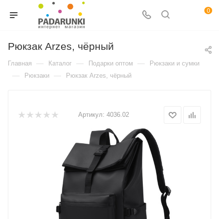
0
Рюкзак Arzes, чёрный
—
—
—
Главная
Каталог
Подарки оптом
Рюкзаки и сумки
—
—
Рюкзаки
Рюкзак Arzes, чёрный
Артикул:
4036.02