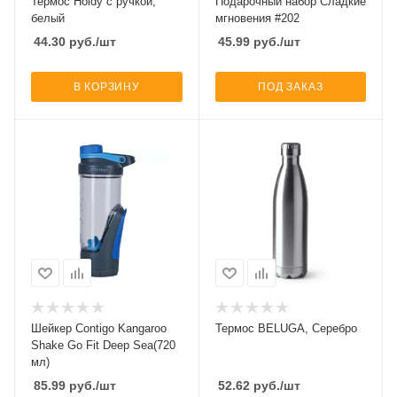
Термос Holdy с ручкой,
Подарочный набор Сладкие
белый
мгновения #202
44.30
руб.
/шт
45.99
руб.
/шт
В КОРЗИНУ
ПОД ЗАКАЗ
Шейкер Contigo Kangaroo
Термос BELUGA, Серебро
Shake Go Fit Deep Sea(720
мл)
85.99
руб.
/шт
52.62
руб.
/шт