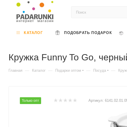
КАТАЛОГ
ПОДОБРАТЬ ПОДАРОК
Кружка Funny To Go, черны
—
—
—
—
Главная
Каталог
Подарки оптом
Посуда
Круж
Артикул:
6141.02.01.0
Только опт