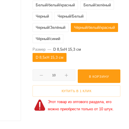
Белый/белый/красный
Белый/зелёный
Черный
Черный/Белый
Черный/Зелёный
Чёрный/белый/красный
Чёрный/синий
Размер
—
D 8,5xH 15,3 см
D 8,5xH 15,3 см
В КОРЗИНУ
КУПИТЬ В 1 КЛИК
Этот товар из оптового раздела, его
можно приобрести только от 10 штук.