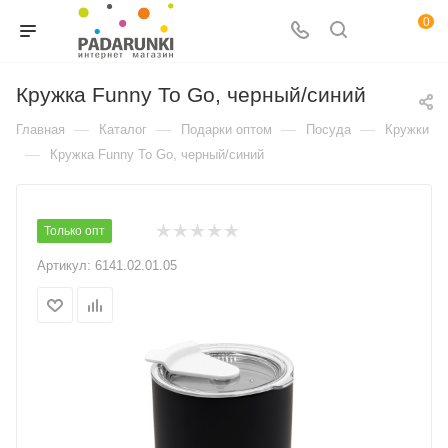
0
Кружка Funny To Go, черный/синий
—
—
—
—
Главная
Каталог
Подарки оптом
Посуда
Кружки
—
Кружка Funny To Go, черный/синий
Только опт
Артикул:
6141.02.01.05