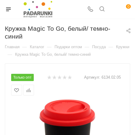
0
Кружка Magic To Go, белый/ темно-
синий
—
—
—
—
Главная
Каталог
Подарки оптом
Посуда
Кружки
—
Кружка Magic To Go, белый/ темно-синий
Артикул:
6134.02.05
Только опт