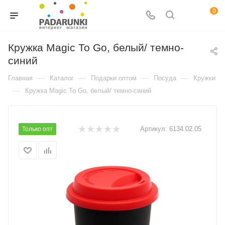
0
Кружка Magic To Go, белый/ темно-
синий
—
—
—
—
Главная
Каталог
Подарки оптом
Посуда
Кружки
—
Кружка Magic To Go, белый/ темно-синий
Артикул:
6134.02.05
Только опт