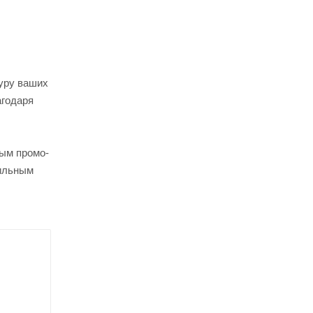
уру ваших
агодаря
ным промо-
тильным