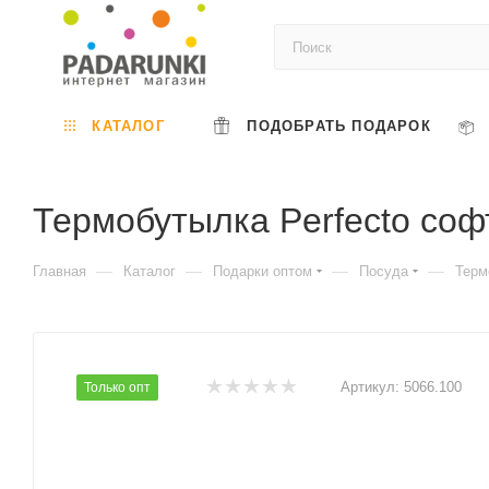
КАТАЛОГ
ПОДОБРАТЬ ПОДАРОК
Термобутылка Perfecto соф
—
—
—
—
Главная
Каталог
Подарки оптом
Посуда
Терм
Артикул:
5066.100
Только опт