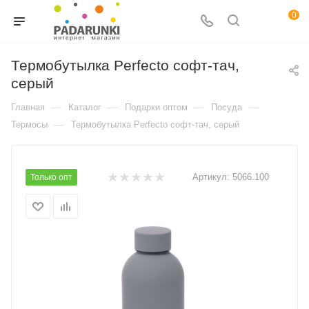
0
Термобутылка Perfecto софт-тач,
серый
—
—
—
—
Главная
Каталог
Подарки оптом
Посуда
—
Термосы
Термобутылка Perfecto софт-тач, серый
Артикул:
5066.100
Только опт