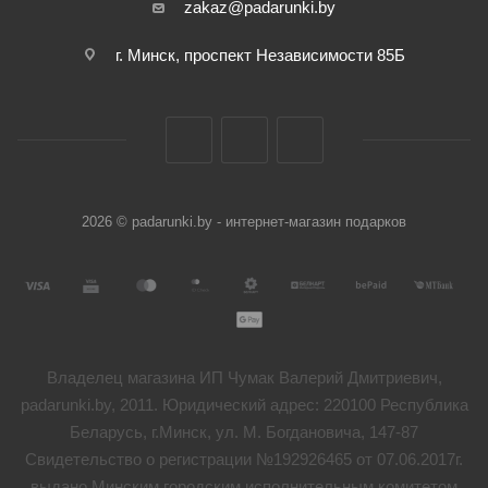
zakaz@padarunki.by
г. Минск, проспект Независимости 85Б
2026 © padarunki.by - интернет-магазин подарков
Владелец магазина ИП Чумак Валерий Дмитриевич,
padarunki.by, 2011. Юридический адрес: 220100 Республика
Беларусь, г.Минск, ул. М. Богдановича, 147-87
Свидетельство о регистрации №192926465 от 07.06.2017г.
выдано Минским городским исполнительным комитетом