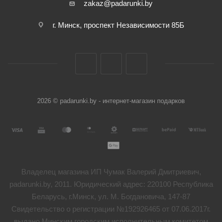
zakaz@padarunki.by
г. Минск, проспект Независимости 85Б
2026 © padarunki.by - интернет-магазин подарков
Владелец магазина ИП Чумак Валерий Дмитриевич,
padarunki.by, 2011. Юридический адрес: 220100 Республика
Беларусь, г.Минск, ул. М. Богдановича, 147-87
Свидетельство о регистрации №192926465 от 07.06.2017г.
выдано Минским городским исполнительным комитетом