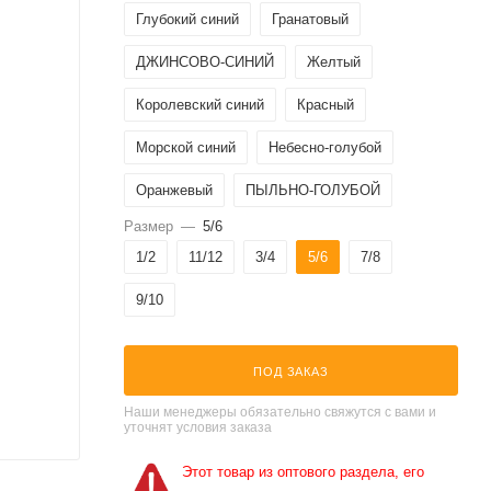
Глубокий синий
Гранатовый
ДЖИНСОВО-СИНИЙ
Желтый
Королевский синий
Красный
Морской синий
Небесно-голубой
Оранжевый
ПЫЛЬНО-ГОЛУБОЙ
Размер
—
5/6
Пестрый серый
Светло-Зеленый
1/2
11/12
3/4
5/6
7/8
Светло-Розовый
Темно-Розовый
9/10
Травяной зеленый
Фиолетовый
Черный
Ярко-зеленый
ПОД ЗАКАЗ
бежево-желтый
кирпично-красный
Наши менеджеры обязательно свяжутся с вами и
уточнят условия заказа
светло-голубой
Этот товар из оптового раздела, его